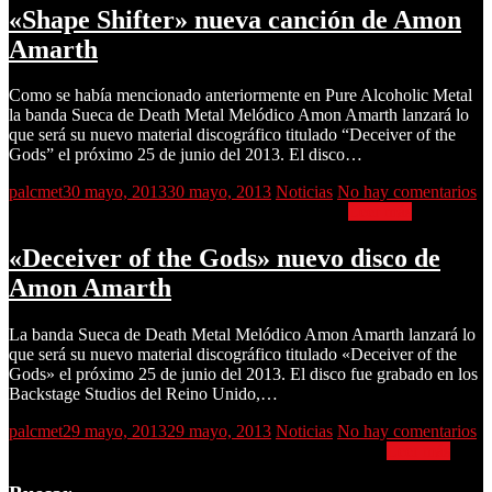
«Shape Shifter» nueva canción de Amon
Amarth
Como se había mencionado anteriormente en Pure Alcoholic Metal
la banda Sueca de Death Metal Melódico Amon Amarth lanzará lo
que será su nuevo material discográfico titulado “Deceiver of the
Gods” el próximo 25 de junio del 2013. El disco…
palcmet
30 mayo, 2013
30 mayo, 2013
Noticias
No hay comentarios
«Shape Shifter» nueva canción de Amon Amarth
Leer más
«Deceiver of the Gods» nuevo disco de
Amon Amarth
La banda Sueca de Death Metal Melódico Amon Amarth lanzará lo
que será su nuevo material discográfico titulado «Deceiver of the
Gods» el próximo 25 de junio del 2013. El disco fue grabado en los
Backstage Studios del Reino Unido,…
palcmet
29 mayo, 2013
29 mayo, 2013
Noticias
No hay comentarios
«Deceiver of the Gods» nuevo disco de Amon Amarth
Leer más