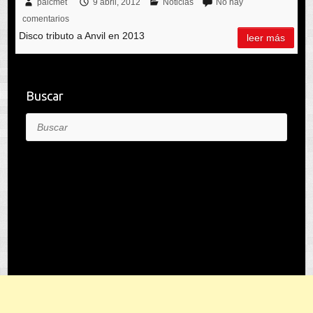
palcmet
9 abril, 2012
Noticias
No hay
comentarios
Disco tributo a Anvil en 2013
leer más
Buscar
Buscar