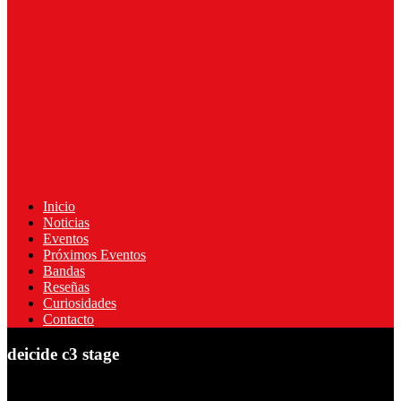
Inicio
Noticias
Eventos
Próximos Eventos
Bandas
Reseñas
Curiosidades
Contacto
deicide c3 stage
Deicide en Guadalajara, México 2017