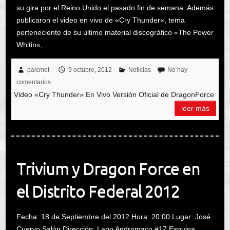
su gira por el Reino Unido el pasado fin de semana. Además
publicaron el video en vivo de «Cry Thunder«, tema
perteneciente de su último material discográfico «The Power
Whitin«,…
palcmet
9 octubre, 2012
Noticias
No hay
comentarios
Video «Cry Thunder» En Vivo Versión Oficial de DragonForce
leer más
Trivium y Dragon Force en
el Distrito Federal 2012
Fecha: 18 de Septiembre del 2012 Hora: 20:00 Lugar: José
Cuervo Salón Dirección: Lago Andromaco #17 Esquina