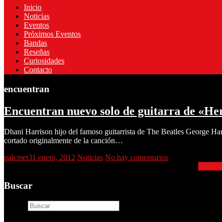
Inicio
Noticias
Eventos
Próximos Eventos
Bandas
Reseñas
Curiosidades
Contacto
encuentran
Encuentran nuevo solo de guitarra de «H
Dhani Harrison hijo del famoso guitarrista de The Beatles George Har
cortado originalmente de la canción…
palcmet
31 enero, 2012
Noticias
No hay comentarios
Encuentran nuevo solo de guitarra de «Here Comes The Sun»
Leer m
Buscar
Buscar