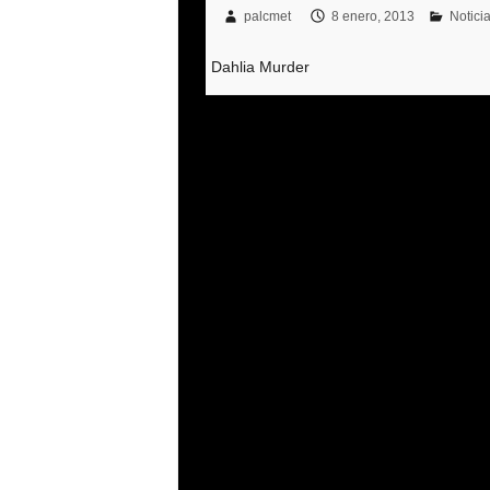
palcmet
8 enero, 2013
Notici
Dahlia Murder