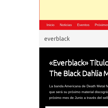
Inicio
Noticias
Eventos
Próximo
everblack
«Everblack» Títul
The Black Dahlia 
La banda Americana de Death Metal Mel
que será su próximo material discográ
próximo mes de Junio a través del sel