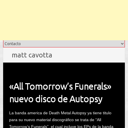
matt cavotta
«All Tomorrow’s Funerals»
nuevo disco de Autopsy
La banda america de Death Metal Autopsy ya tiene titulo
para su nuevo material discográfico se trata de “All
Tomorrow’s Funerals”, el cual incluye los EPs de la banda