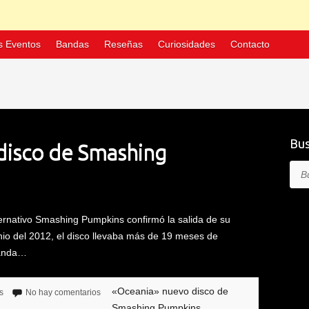
s Eventos
Bandas
Reseñas
Curiosidades
Contacto
Bus
disco de Smashing
Bus
rnativo Smashing Pumpkins confirmó la salida de su
nio del 2012, el disco llevaba más de 19 meses de
 banda…
«Oceania» nuevo disco de
s
No hay comentarios
Smashing Pumpkins