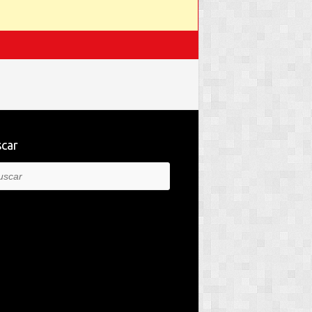
car
car