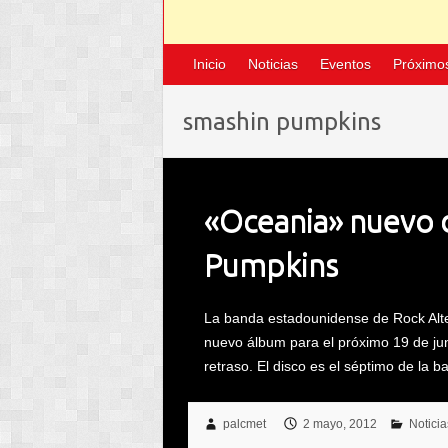
Inicio
Noticias
Eventos
Próximo
smashin pumpkins
«Oceania» nuevo 
Pumpkins
La banda estadounidense de Rock Alte
nuevo álbum para el próximo 19 de ju
retraso. El disco es el séptimo de la
palcmet
2 mayo, 2012
Noticia