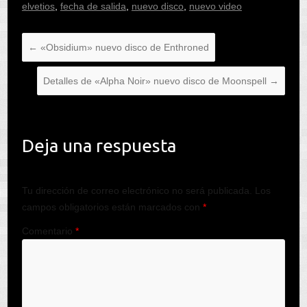
elvetios
,
fecha de salida
,
nuevo disco
,
nuevo video
←
«Obsidium» nuevo disco de Enthroned
Detalles de «Alpha Noir» nuevo disco de Moonspell
→
Deja una respuesta
Tu dirección de correo electrónico no será publicada.
Los
campos obligatorios están marcados con
*
Comentario
*