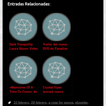
Entradas Relacionadas:
Dark Tranquility
Trailer del nuevo
Lanza Nuevo Video
DVD de Paradise
Lost
«Memories Of A
Crystal Viper
Time To Come» de
lanzará nuevo
Blind Guardian
álbum en 2012
10 febrero
,
28 febrero
,
a rose for epona
,
eluveitie
,