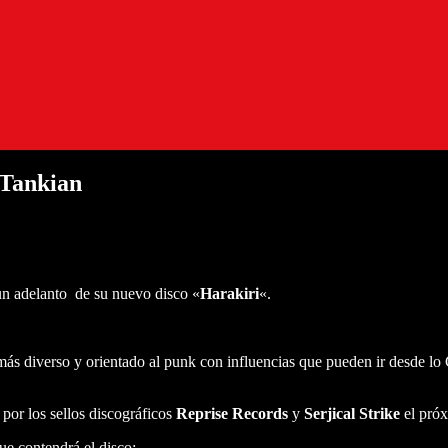
 Tankian
 adelanto de su nuevo disco «
Harakiri
«.
 más diverso y orientado al punk con influencias que pueden ir desde l
por los sellos discográficos
Reprise Records
y
Serjical Strike
el próx
ue contendrá el disco: