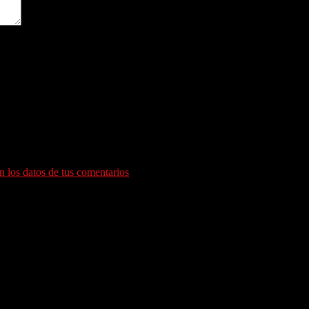
ara la próxima vez que comente.
 los datos de tus comentarios
.