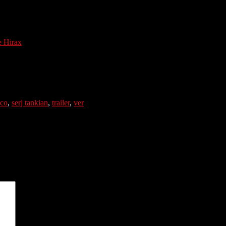
e Hirax
sco
,
serj tankian
,
trailer
,
ver
gatorios están marcados con
*