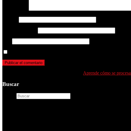
Comentario
*
Nombre
Correo electrónico
Web
Guarda mi nombre, correo electrónico y web en este navegador p
Este sitio usa Akismet para reducir el spam.
Aprende cómo se procesan
Buscar
Buscar