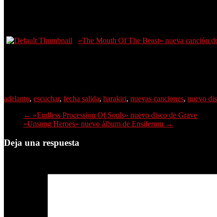
«The Mouth Of The Beast» nueva canción d
adelanto
,
escuchar
,
fecha salida
,
harakiri
,
nuevas canciones
,
nuevo di
←
«Endless Procession Of Souls» nuevo disco de Grave
«Unsung Heroes» nuevo álbum de Ensiferum
→
Deja una respuesta
Tu dirección de correo electrónico no será publicada.
Los campos obli