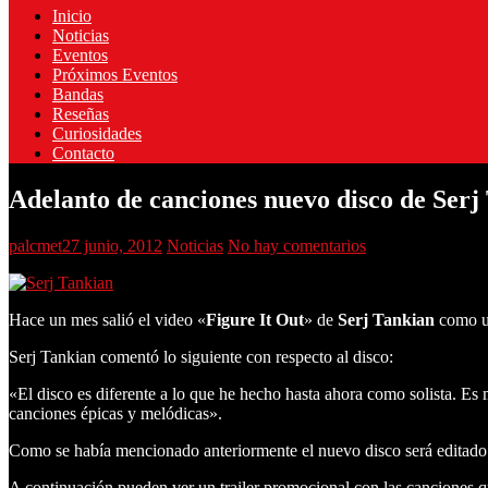
Inicio
Noticias
Eventos
Próximos Eventos
Bandas
Reseñas
Curiosidades
Contacto
Adelanto de canciones nuevo disco de Serj
palcmet
27 junio, 2012
Noticias
No hay comentarios
Hace un mes salió el video «
Figure It Out
» de
Serj Tankian
como un
Serj Tankian comentó lo siguiente con respecto al disco:
«El disco es diferente a lo que he hecho hasta ahora como solista. Es
canciones épicas y melódicas».
Como se había mencionado anteriormente el nuevo disco será editado 
A continuación pueden ver un trailer promocional con las canciones q