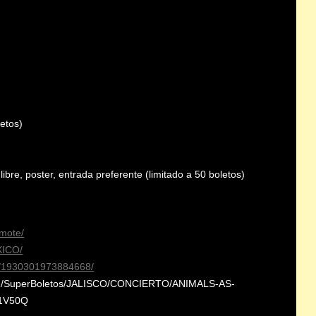
etos)
ibre, poster, entrada preferente (limitado a 50 boletos)
mote/
XICO/
s/1930301973884668/
001/SuperBoletos/JALISCO/CONCIERTO/ANIMALS-AS-
1V50Q