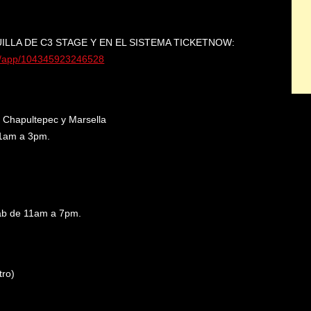
ILLA DE C3 STAGE Y EN EL SISTEMA TICKETNOW:
app/
104345923246528
v. Chapultepec y Marsella
11am a 3pm.
Sáb de 11am a 7pm.
tro)