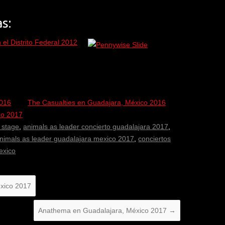
s:
el Distrito Federal 2012
2016
The Casualties en Guadajara, México 2016
co 2017
 stage
,
animals as leader concierto guadalajara 2017
,
nimals as leader guadalajara mexico 2017
,
conciertos
exico
xico 2017
Anathema en Guadalajara, México 2017
→