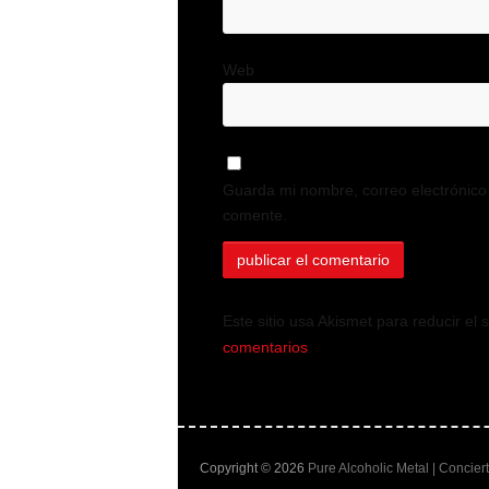
Web
Guarda mi nombre, correo electrónico
comente.
Este sitio usa Akismet para reducir el
comentarios
.
Copyright © 2026
Pure Alcoholic Metal | Concier