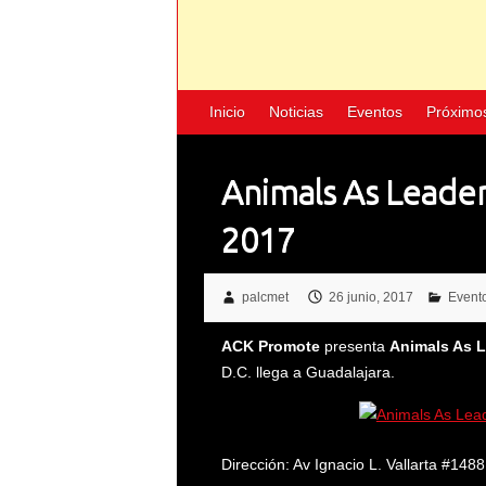
Inicio
Noticias
Eventos
Próximo
Animals As Leader
2017
palcmet
26 junio, 2017
Event
ACK Promote
presenta
Animals As 
D.C. llega a Guadalajara.
Dirección: Av Ignacio L. Vallarta #14