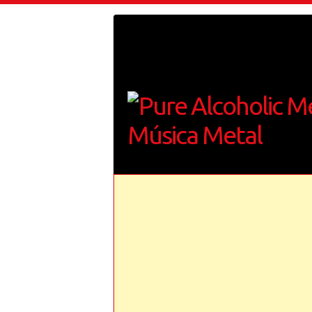
S
a
l
t
a
r
a
l
c
o
n
t
e
n
i
d
o