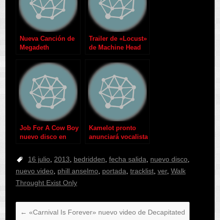
Nueva Canción de
Trailer de «Locust»
Megadeth
de Machine Head
Job For A Cow Boy
Kamelot pronto
nuevo disco en
anunciará vocalista
2012
16 julio
,
2013
,
bedridden
,
fecha salida
,
nuevo disco
,
nuevo video
,
phill anselmo
,
portada
,
tracklist
,
ver
,
Walk
Throught Exist Only
←
«Carnival Is Forever» nuevo video de Decapitated