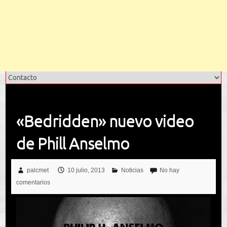
«Bedridden» nuevo video
de Phill Anselmo
palcmet
10 julio, 2013
Noticias
No hay
comentarios