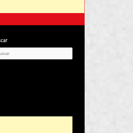
car
car