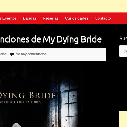
s Eventos
Bandas
Reseñas
Curiosidades
Contacto
anciones de My Dying Bride
Bus
Bus
icias
No hay comentarios