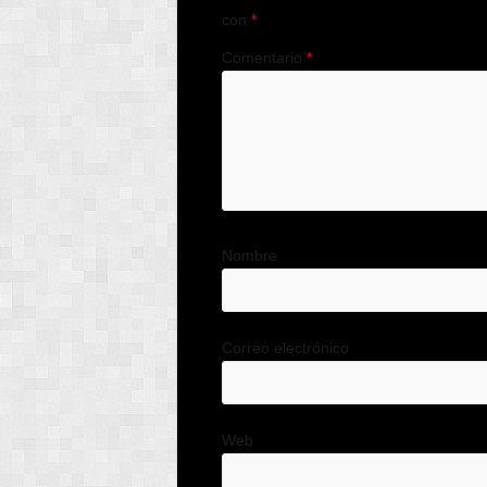
con
*
Comentario
*
Nombre
Correo electrónico
Web