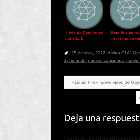
Lista de Canciones
Metallica ya tr
de «Dark
en su nuevo di
Adrenaline» de
Lacuna Coil
15 octubre
,
2012
,
A Map Of All Our
dying bride
,
nuevas canciones
,
nuevo 
←
«Liquid Fire» nuevo video de Goji
Deja una respuest
Tu dirección de correo electrónico no 