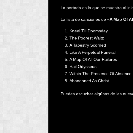
La portada es la que se muestra al inic
La lista de canciones de «
A Map Of Al
Kneel Till Doomsday
The Poorest Waltz
A Tapestry Scorned
Like A Perpetual Funeral
A Map Of All Our Failures
Hail Odysseus
Within The Presence Of Absence
Abandoned As Christ
Puedes escuchar algúnas de las nueva