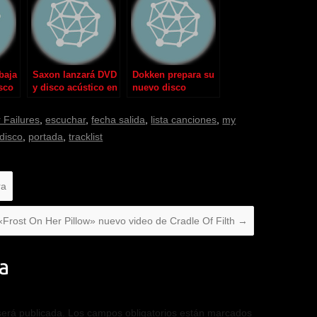
abaja
Saxon lanzará DVD
Dokken prepara su
sco
y disco acústico en
nuevo disco
2012
 Failures
,
escuchar
,
fecha salida
,
lista canciones
,
my
disco
,
portada
,
tracklist
ra
«Frost On Her Pillow» nuevo video de Cradle Of Filth
→
a
será publicada.
Los campos obligatorios están marcados