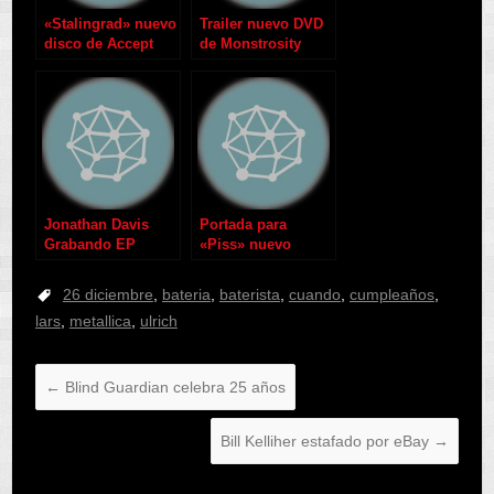
«Stalingrad» nuevo
Trailer nuevo DVD
disco de Accept
de Monstrosity
Jonathan Davis
Portada para
Grabando EP
«Piss» nuevo
single de Pantera
26 diciembre
,
bateria
,
baterista
,
cuando
,
cumpleaños
,
lars
,
metallica
,
ulrich
←
Blind Guardian celebra 25 años
Bill Kelliher estafado por eBay
→