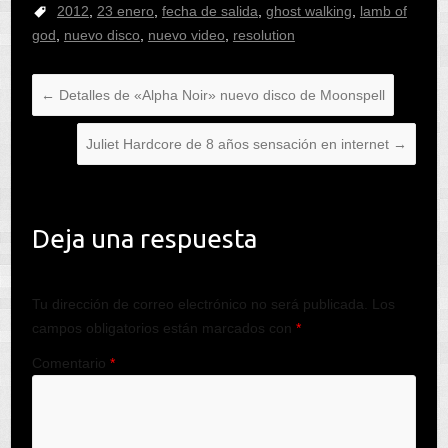
Anselmo
2012
,
23 enero
,
fecha de salida
,
ghost walking
,
lamb of
god
,
nuevo disco
,
nuevo video
,
resolution
←
Detalles de «Alpha Noir» nuevo disco de Moonspell
Juliet Hardcore de 8 años sensación en internet
→
Deja una respuesta
Tu dirección de correo electrónico no será publicada.
Los
campos obligatorios están marcados con
*
Comentario
*