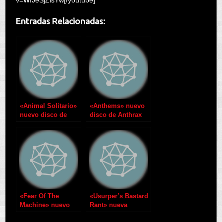
Entradas Relacionadas:
«Animal Solitario»
«Anthems» nuevo
nuevo disco de
disco de Anthrax
Leo Jiménez
próximamente
«Fear Of The
«Usurper’s Bastard
Machine» nuevo
Rant» nueva
video de Warchest
canción de Philip