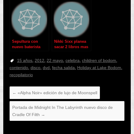
Sepultura con
Nikki Sixx planea
nuevo baterista
sacar 2 libros mas
15 años
,
2012
,
22 mayo
,
celebra
,
children of bodom
,
contenido
,
disco
,
dvd
,
fecha salida
,
Holiday at Lake Bodom
,
recopilatorio
←
«Alpha Noir» edición de lujo de Moonspell
Portada de Midnight In The Labyrinth nuevo disco de
Cradle Of Filth
→