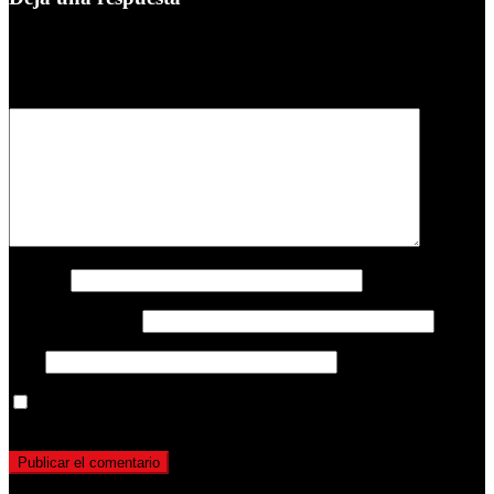
Tu dirección de correo electrónico no será publicada.
Los campos
obligatorios están marcados con
*
Comentario
*
Nombre
Correo electrónico
Web
Guarda mi nombre, correo electrónico y web en este navegador
para la próxima vez que comente.