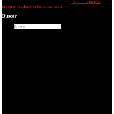
Este sitio usa Akismet para reducir el spam.
Aprende cómo se
procesan los datos de tus comentarios
.
Buscar
Buscar