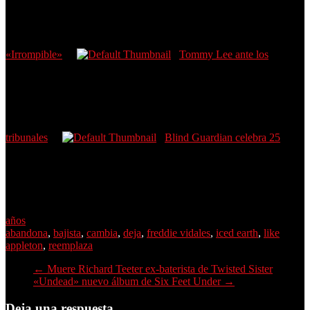
«Irrompible»
Tommy Lee ante los
tribunales
Blind Guardian celebra 25
años
abandona
,
bajista
,
cambia
,
deja
,
freddie vidales
,
iced earth
,
like
appleton
,
reemplaza
←
Muere Richard Teeter ex-baterista de Twisted Sister
«Undead» nuevo álbum de Six Feet Under
→
Deja una respuesta