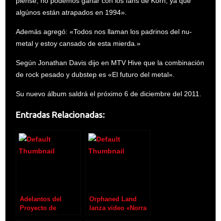
piense, no podemos ganar con los fans de Korn, ya que
algúnos están atrapados en 1994».
Además agregó: «Todos nos llaman los padrinos del nu-
metal y estoy cansado de esta mierda.»
Según Jonathan Davis dijo en MTV Hive que la combinación
de rock pesado y dubstep es «El futuro del metal».
Su nuevo álbum saldrá el próximo 6 de diciembre del 2011.
Entradas Relacionadas:
Adelantos del
Orphaned Land
Proyecto de
lanza video «Norra
Metallica y Lou
El Norra»