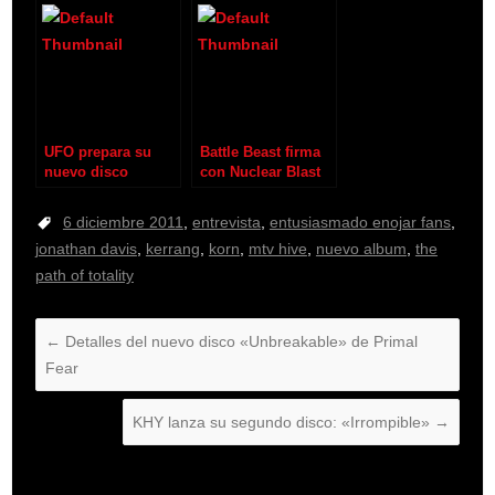
Reed
UFO prepara su
Battle Beast firma
nuevo disco
con Nuclear Blast
Records
6 diciembre 2011
,
entrevista
,
entusiasmado enojar fans
,
jonathan davis
,
kerrang
,
korn
,
mtv hive
,
nuevo album
,
the
path of totality
←
Detalles del nuevo disco «Unbreakable» de Primal
Fear
KHY lanza su segundo disco: «Irrompible»
→