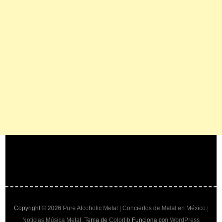
Copyright © 2026
Pure Alcoholic Metal | Conciertos de Metal en México |
Noticias Música Metal
. Tema de
Colorlib
Funciona con
WordPress