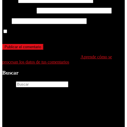
Correo electrónico
Web
Guarda mi nombre, correo electrónico y web en este navegador
para la próxima vez que comente.
Este sitio usa Akismet para reducir el spam.
Aprende cómo se
procesan los datos de tus comentarios
.
Buscar
Buscar