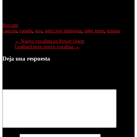
Records
cancela
,
españa
,
gira
,
infeccion pulmonar
,
mike tamp
,
turquia
←
Nuevo vocalista en Power Quest
Gotthard tiene nuevo vocalista
→
Deja una respuesta
Tu dirección de correo electrónico no será publicada.
Los campos
obligatorios están marcados con
*
Comentario
*
Nombre