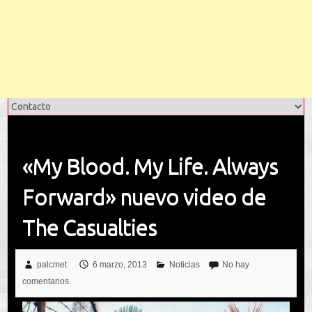
«My Blood. My Life. Always
Forward» nuevo video de
The Casualties
palcmet
6 marzo, 2013
Noticias
No hay
comentarios