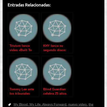
Entradas Relacionadas:
Trivium lanza
KHY lanza su
video «Built To
segundo disco:
Fall»
«Irrompible»
Tommy Lee ante
Blind Guardian
los tribunales
celebra 25 años
My Blood. My Life. Always Forward
,
nuevo video
,
the