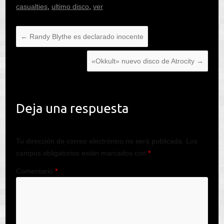
casualties
,
ultimo disco
,
ver
←
Randy Blythe es declarado inocente
«Okkult» nuevo disco de Atrocity
→
Deja una respuesta
Tu dirección de correo electrónico no será publicada.
Los
campos obligatorios están marcados con
*
Comentario
*