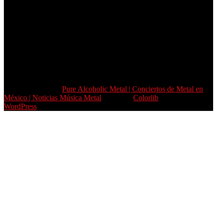
Copyright © 2026
Pure Alcoholic Metal | Conciertos de Metal en
México | Noticias Música Metal
. Tema de
Colorlib
Funciona con
WordPress