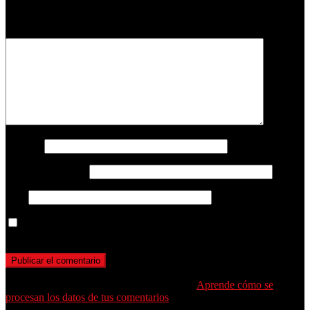
obligatorios están marcados con
*
Comentario
*
Nombre
Correo electrónico
Web
Guarda mi nombre, correo electrónico y web en este navegador
para la próxima vez que comente.
Este sitio usa Akismet para reducir el spam.
Aprende cómo se
procesan los datos de tus comentarios
.