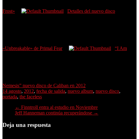
Frost»
Detalles del nuevo disco
«Unbreakable» de Primal Fear
“I Am
Nemesis” nuevo disco de Caliban en 2012
14 agosto
,
2012
,
fecha de salida
,
nuevo album
,
nuevo disco
,
portada
,
the faceless
←
Finntroll entra al estudio en Noviembre
Jeff Hanneman continúa recuperándose
→
Deja una respuesta
Tu dirección de correo electrónico no será publicada.
Los campos