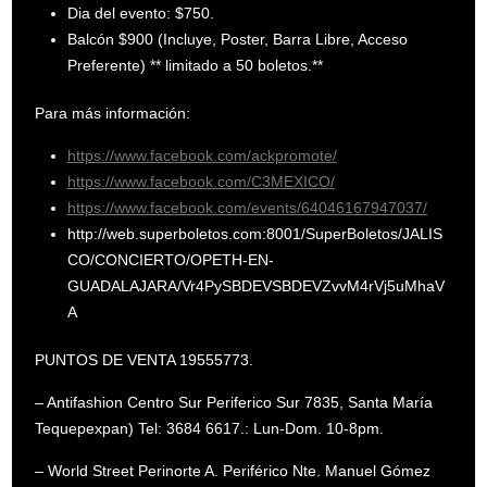
Dia del evento: $750.
Balcón $900 (Incluye, Poster, Barra Libre, Acceso
Preferente) ** limitado a 50 boletos.**
Para más información:
https://www.facebook.com/ackpromote/
https://www.facebook.com/C3MEXICO/
https://www.facebook.com/events/64046167947037/
http://web.superboletos.com:8001/SuperBoletos/JALIS
CO/CONCIERTO/OPETH-EN-
GUADALAJARA/Vr4PySBDEVSBDEVZvvM4rVj5uMhaV
A
PUNTOS DE VENTA 19555773.
– Antifashion Centro Sur Periferico Sur 7835, Santa María
Tequepexpan) Tel: 3684 6617.: Lun-Dom. 10-8pm.
– World Street Perinorte A. Periférico Nte. Manuel Gómez