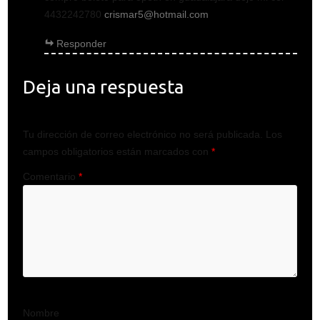
4432242780
crismar5@hotmail.com
Responder
Deja una respuesta
Tu dirección de correo electrónico no será publicada.
Los
campos obligatorios están marcados con
*
Comentario
*
Nombre