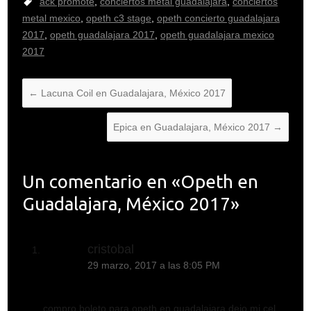
ack promote
,
conciertos metal guadalajara
,
conciertos
metal mexico
,
opeth c3 stage
,
opeth concierto guadalajara
2017
,
opeth guadalajara 2017
,
opeth guadalajara mexico
2017
←
Lacuna Coil en Guadalajara, México 2017
Epica en Guadalajara, México 2017
→
Un comentario en «
Opeth en
Guadalajara, México 2017
»
cristobal
29 marzo, 2017 a las 8:05 PM
compro boleto para opeth en guadalajara dejo mi cel