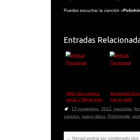
Puedes escuchar la canción «
Polichin
Entradas Relacionada
Nikki Sixx planea
Moonspell firm
sacar 2 libros mas
con el sello
Napalm Recor
13 noviembre
,
2012
,
escuchar
,
fe
cancion
,
nuevo disco
,
Polichinelle
,
por
←
Nergal podria ser condenado dos 