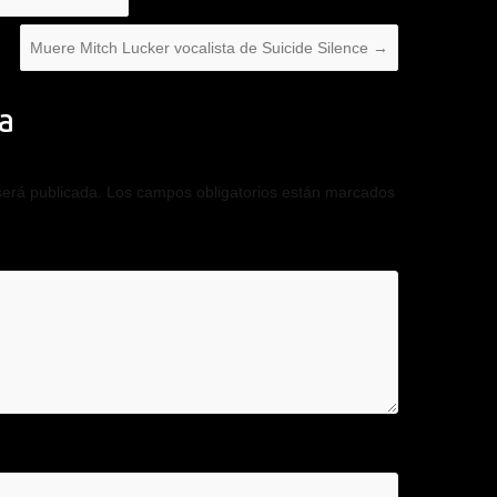
Muere Mitch Lucker vocalista de Suicide Silence
→
a
será publicada.
Los campos obligatorios están marcados