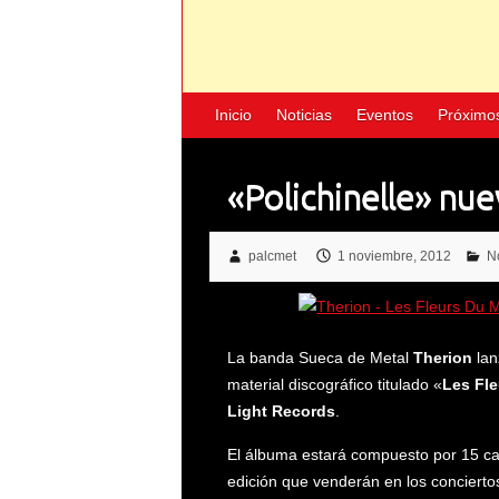
Inicio
Noticias
Eventos
Próximo
«Polichinelle» nu
palcmet
1 noviembre, 2012
No
La banda Sueca de Metal
Therion
lan
material discográfico titulado «
Les Fle
Light Records
.
El álbuma estará compuesto por 15 ca
edición que venderán en los concierto