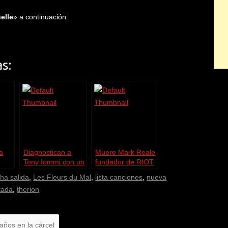
elle
» a continuación:
s:
a
Diagnostican a
Muere Mark Reale
Tony Iommi con un
fundador de RIOT
ds
linfoma
cha salida
,
Les Fleurs du Mal
,
lista canciones
,
nueva
tada
,
therion
años en la cárcel