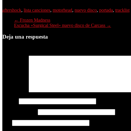
aftershock
,
lista canciones
,
motorhead
,
nuevo disco
,
portada
,
tracklist
←
Frozen Madness
Escucha «Surgical Steel» nuevo disco de Carcass
→
Deja una respuesta
Tu dirección de correo electrónico no será publicada.
Los campos obli
Comentario
*
Nombre
Correo electrónico
Web