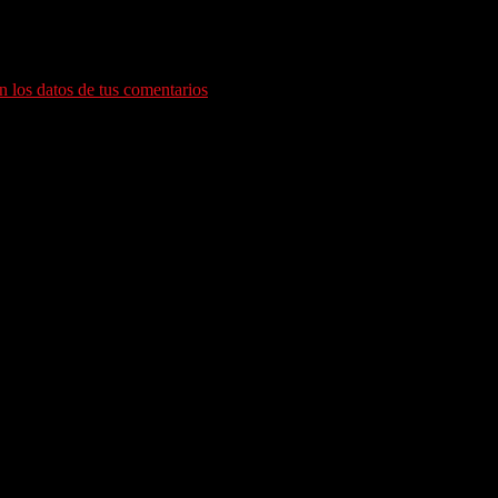
ara la próxima vez que comente.
 los datos de tus comentarios
.