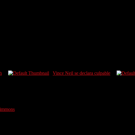
h
Vince Neil se declara culpable
Simmons