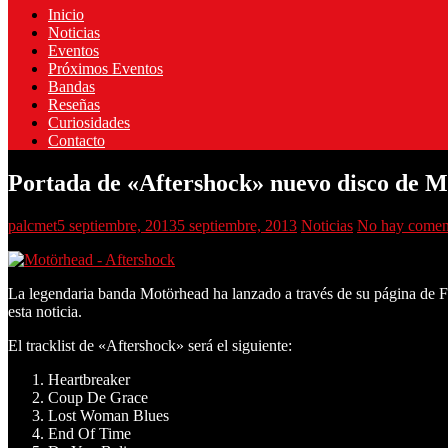
Inicio
Noticias
Eventos
Próximos Eventos
Bandas
Reseñas
Curiosidades
Contacto
Portada de «Aftershock» nuevo disco de 
palcmet
5 septiembre, 2013
5 septiembre, 2013
Noticias
No hay comen
La legendaria banda Motörhead ha lanzado a través de su página de Fac
esta noticia.
El tracklist de «Aftershock» será el siguiente:
Heartbreaker
Coup De Grace
Lost Woman Blues
End Of Time