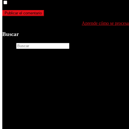
Guarda mi nombre, correo electrónico y web en este navegador p
Este sitio usa Akismet para reducir el spam.
Aprende cómo se procesan
Buscar
Buscar