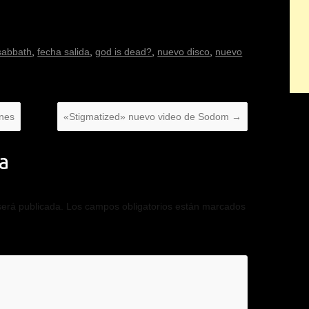
sabbath
,
fecha salida
,
god is dead?
,
nuevo disco
,
nuevo
ones
«Stigmatized» nuevo video de Sodom
→
a
será publicada.
Los campos obligatorios están marcados