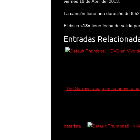
viernes 19 de Abril del 2013.
La canción tiene una duración de 8:52, 
El disco
«13»
tiene fecha de salida pa
Entradas Relacionada
DVD en Vivo d
The Sorrow trabaja en su nuevo álb
baterista
Nik