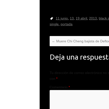
11 junio
,
13
,
19 abril
,
2013
,
black 
single
,
portada
←
Muere Chi Cheng bajista de Deft
Deja una respuest
Tu dirección de correo electrónico no 
con
*
Comentario
*