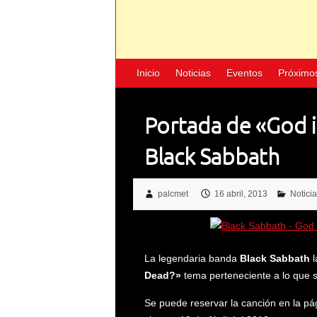
Inicio
Noticias
Eventos
Próximo
Portada de «God i
Black Sabbath
palcmet
16 abril, 2013
Notici
La legendaria banda
Black Sabbath
Dead?»
tema perteneciente a lo que s
Se puede reservar la canción en la pá