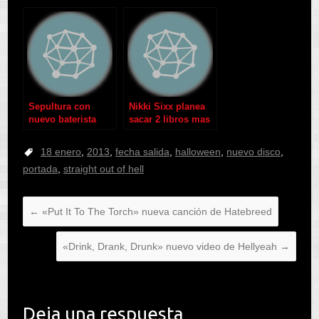
Diciembre
Sepultura con
Nikki Sixx planea
nuevo baterista
sacar 2 libros mas
18 enero
,
2013
,
fecha salida
,
halloween
,
nuevo disco
,
portada
,
straight out of hell
←
«Put It To The Torch» nueva canción de Hatebreed
«Drink, Drank, Drunk» nuevo video de Hellyeah
→
Deja una respuesta