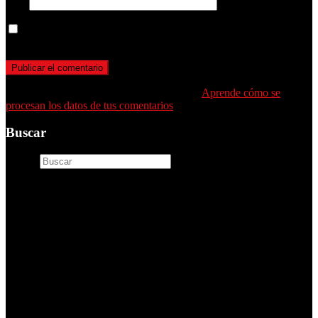
Web
Guarda mi nombre, correo electrónico y web en este navegador
para la próxima vez que comente.
Este sitio usa Akismet para reducir el spam.
Aprende cómo se
procesan los datos de tus comentarios
.
Buscar
Buscar