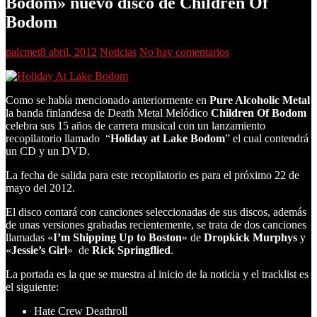
Bodom» nuevo disco de Children Of
Bodom
palcmet
8 abril, 2012
Noticias
No hay comentarios
Como se había mencionado anteriormente en
Pure Alcoholic Metal
la banda finlandesa de Death Metal Melódico
Children Of Bodom
celebra sus 15 años de carrera musical con un lanzamiento
recopilatorio llamado “
Holiday at Lake Bodom
” el cual contendrá
un CD y un DVD.
La fecha de salida para este recopilatorio es para el próximo 22 de
mayo del 2012.
El disco contará con canciones seleccionadas de sus discos, además
de unas versiones grabadas recientemente, se trata de dos canciones
llamadas «
I’m Shipping Up to Boston
» de
Dropkick Murphys
y
«
Jessie’s Girl
» de
Rick Springflied
.
La portada es la que se muestra al inicio de la noticia y el tracklist es
el siguiente:
Hate Crew Deathroll