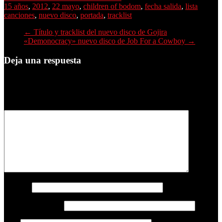
15 años
,
2012
,
22 mayo
,
children of bodom
,
fecha salida
,
lista
canciones
,
nuevo disco
,
portada
,
tracklist
←
Título y tracklist del nuevo disco de Gojira
«Demonocracy» nuevo disco de Job For a Cowboy
→
Deja una respuesta
Tu dirección de correo electrónico no será publicada.
Los campos
obligatorios están marcados con
*
Comentario
*
Nombre
Correo electrónico