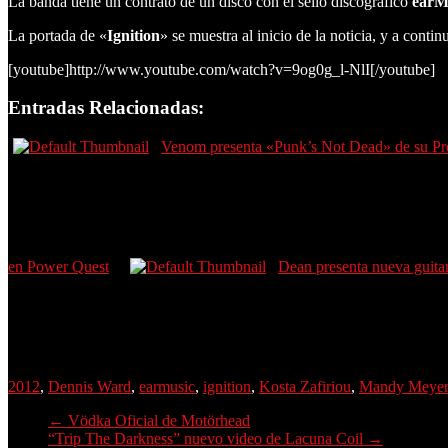
La banda tiene un contrato de un disco con el sello discográfico
ear
La portada de «
Ignition
» se muestra al inicio de la noticia, y a conti
[youtube]http://www.youtube.com/watch?v=9og0g_l-NlI[/youtube]
Entradas Relacionadas:
Venom presenta «Punk’s Not Dead» de su P
en Power Quest
Dean presenta nueva guita
2012
,
Dennis Ward
,
earmusic
,
ignition
,
Kosta Zafiriou
,
Mandy Meyer
←
Vödka Oficial de Motörhead
“Trip The Darkness” nuevo video de Lacuna Coil
→