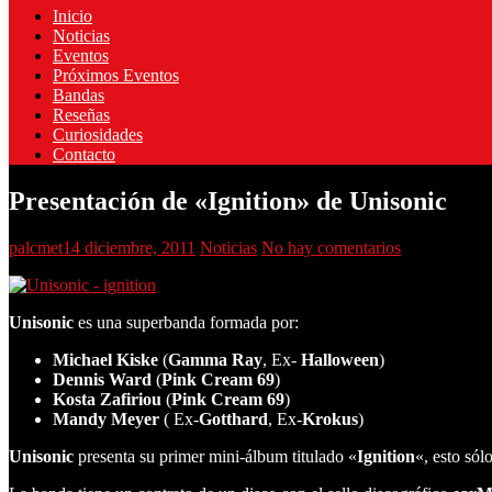
Inicio
Noticias
Eventos
Próximos Eventos
Bandas
Reseñas
Curiosidades
Contacto
Presentación de «Ignition» de Unisonic
palcmet
14 diciembre, 2011
Noticias
No hay comentarios
Unisonic
es una superbanda formada por:
Michael Kiske
(
Gamma Ray
, Ex-
Halloween
)
Dennis Ward
(
Pink Cream 69
)
Kosta Zafiriou
(
Pink Cream 69
)
Mandy Meyer
( Ex-
Gotthard
, Ex-
Krokus
)
Unisonic
presenta su primer mini-álbum titulado «
Ignition
«, esto sól