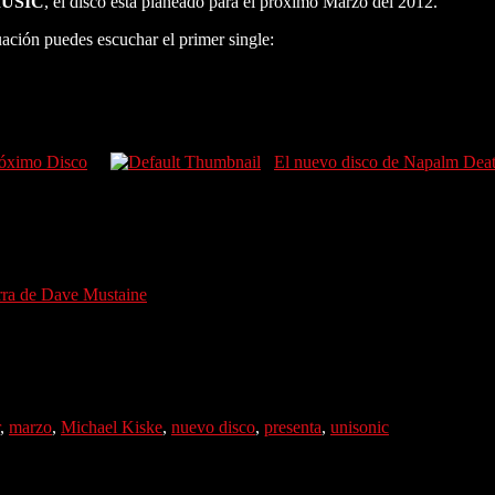
MUSIC
, el disco esta planeado para el próximo Marzo del 2012.
nuación puedes escuchar el primer single:
róximo Disco
El nuevo disco de Napalm Death
rra de Dave Mustaine
,
marzo
,
Michael Kiske
,
nuevo disco
,
presenta
,
unisonic