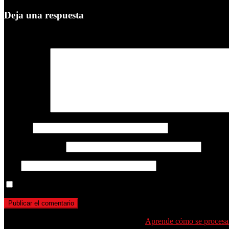
Deja una respuesta
Tu dirección de correo electrónico no será publicada.
Los campos obli
Comentario
*
Nombre
Correo electrónico
Web
Guarda mi nombre, correo electrónico y web en este navegador p
Este sitio usa Akismet para reducir el spam.
Aprende cómo se procesan