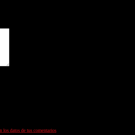
gatorios están marcados con
*
ara la próxima vez que comente.
 los datos de tus comentarios
.