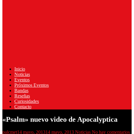
Inicio
Noticias
Eventos
Próximos Eventos
Bandas
Reseñas
Curiosidades
Contacto
«Psalm» nuevo video de Apocalyptica
palcmet
14 mayo, 2013
14 mayo, 2013
Noticias
No hay comentarios