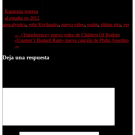
Katatonia regresa
al estudio en 2012
apocalyptica
,
erttu Kivilaasko
,
nuevo video
,
psalm
,
ultima gira
,
ver
←
«Transference» nuevo video de Children Of Bodom
«Usurper’s Bastard Rant» nueva canción de Philip Anselmo
→
Deja una respuesta
Tu dirección de correo electrónico no será publicada.
Los campos
obligatorios están marcados con
*
Comentario
*
Nombre