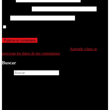
Correo electrónico
Web
Guarda mi nombre, correo electrónico y web en este navegador
para la próxima vez que comente.
Este sitio usa Akismet para reducir el spam.
Aprende cómo se
procesan los datos de tus comentarios
.
Buscar
Buscar