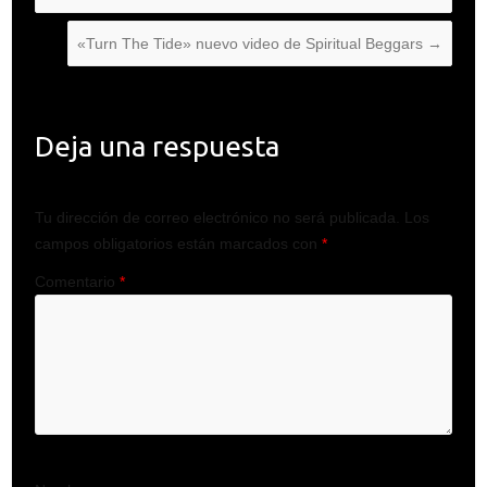
«Turn The Tide» nuevo video de Spiritual Beggars
→
Deja una respuesta
Tu dirección de correo electrónico no será publicada.
Los
campos obligatorios están marcados con
*
Comentario
*