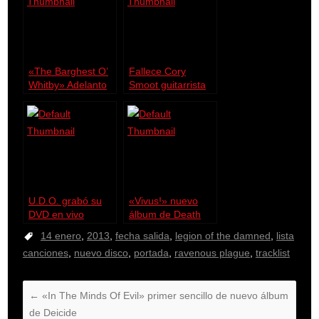
«The Barghest O’
Fallece Cory
Whitby» Adelanto
Smoot guitarrista
de My Dying Bride
de GWAR
U.D.O. grabó su
«Vivus!» nuevo
DVD en vivo
álbum de Death
en 2012
14 enero
,
2013
,
fecha salida
,
legion of the damned
,
lista
canciones
,
nuevo disco
,
portada
,
ravenous plague
,
tracklist
←
«In The Minds Of Evil» primer sencillo de nuevo álbum
de Deicide