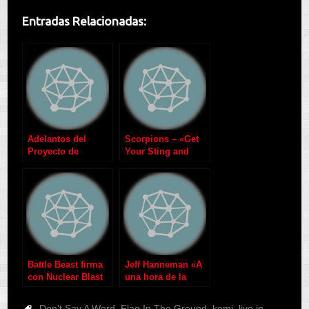
Entradas Relacionadas:
Adelantos del
Scorpions – «Get
Proyecto de
Your Sting and
Metallica y Lou
Blackout – Live in
Reed
3D»
Battle Beast firma
Jeff Hanneman «A
con Nuclear Blast
una hora de la
Records
muerte»
Don't Say A Word
,
Flag In The Ground
,
kemi
,
live in