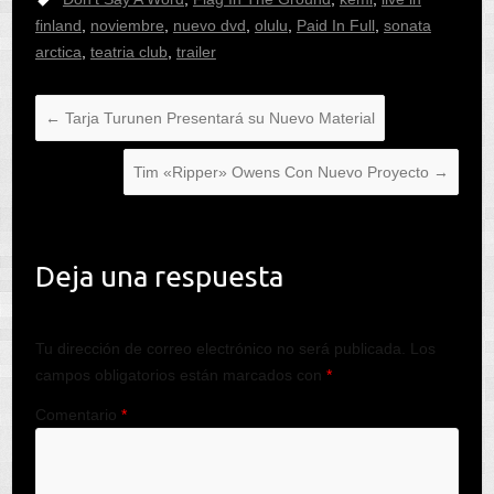
finland
,
noviembre
,
nuevo dvd
,
olulu
,
Paid In Full
,
sonata
arctica
,
teatria club
,
trailer
←
Tarja Turunen Presentará su Nuevo Material
Tim «Ripper» Owens Con Nuevo Proyecto
→
Deja una respuesta
Tu dirección de correo electrónico no será publicada.
Los
campos obligatorios están marcados con
*
Comentario
*