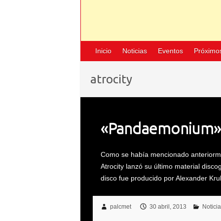
Inicio
Noticias
Eventos
Próximo
atrocity
«Pandaemonium» n
Como se había mencionado anteriorme
Atrocity lanzó su último material discog
disco fue producido por Alexander Kru
palcmet
30 abril, 2013
Notici