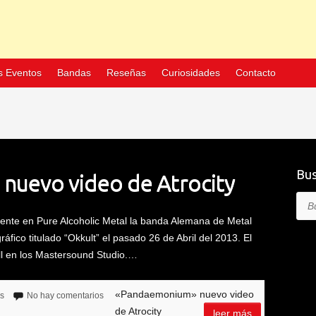
s Eventos
Bandas
Reseñas
Curiosidades
Contacto
Bus
uevo video de Atrocity
Bus
nte en Pure Alcoholic Metal la banda Alemana de Metal
ráfico titulado “Okkult” el pasado 26 de Abril del 2013. El
ll en los Mastersound Studio.…
«Pandaemonium» nuevo video
as
No hay comentarios
de Atrocity
leer más