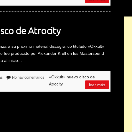
sco de Atrocity
nzará su próximo material discográfico titulado «Okkult»
sco fue producido por Alexander Krull en los Mastersound
a al inicio…
«Okkult» nuevo disco de
as
No hay comentarios
Atrocity
leer más