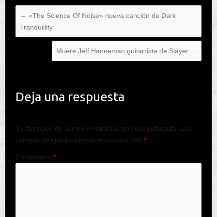
←
«The Science Of Noise» nueva canción de Dark
Tranquillity
Muere Jeff Hanneman guitarrista de Slayer
→
Deja una respuesta
Tu dirección de correo electrónico no será publicada.
Los
campos obligatorios están marcados con
*
Comentario
*