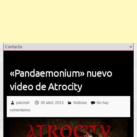
«Pandaemonium» nuevo
video de Atrocity
palcmet
30 abril, 2013
Noticias
No hay
comentarios