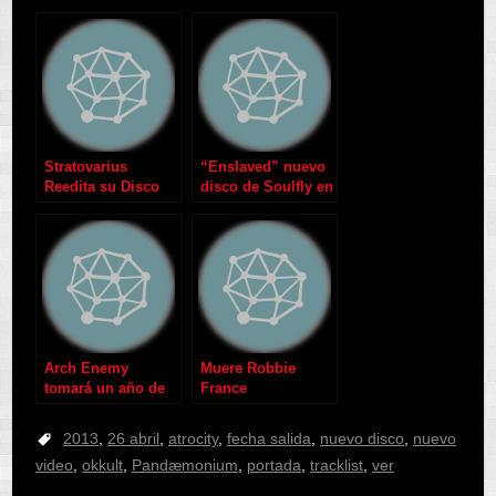
Stratovarius
“Enslaved” nuevo
Reedita su Disco
disco de Soulfly en
«Intermission»
2012
Arch Enemy
Muere Robbie
tomará un año de
France
descanso
2013
,
26 abril
,
atrocity
,
fecha salida
,
nuevo disco
,
nuevo
video
,
okkult
,
Pandæmonium
,
portada
,
tracklist
,
ver