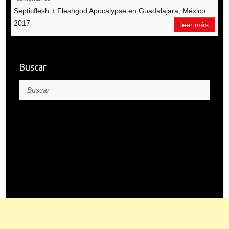
Septicflesh + Fleshgod Apocalypse en Guadalajara, México
2017
leer más
Buscar
Buscar