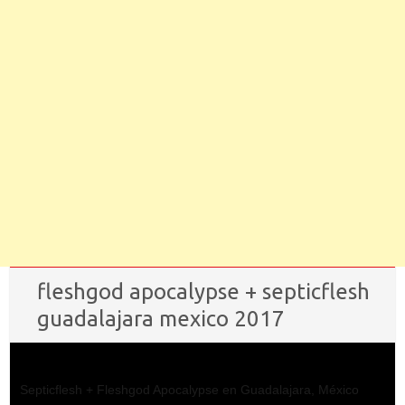
fleshgod apocalypse + septicflesh
guadalajara mexico 2017
Septicflesh + Fleshgod Apocalypse en Guadalajara, México