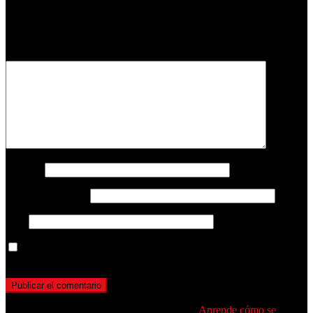
Tu dirección de correo electrónico no será publicada.
Los campos
obligatorios están marcados con
*
Comentario
*
Nombre
Correo electrónico
Web
Guarda mi nombre, correo electrónico y web en este navegador
para la próxima vez que comente.
Este sitio usa Akismet para reducir el spam.
Aprende cómo se