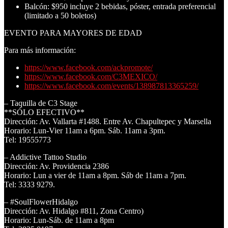
Balcón: $950 incluye 2 bebidas, póster, entrada preferencial
(limitado a 50 boletos)
EVENTO PARA MAYORES DE EDAD
Para más información:
https://www.facebook.com/ackpromote/
https://www.facebook.com/C3MEXICO/
https://www.facebook.com/events/138987813365259/
– Taquilla de C3 Stage
**SÓLO EFECTIVO**
Dirección: Av. Vallarta #1488. Entre Av. Chapultepec y Marsella
Horario: Lun-Vier 11am a 6pm. Sáb. 11am a 3pm.
Tel: 19555773
– Addictive Tattoo Studio
Dirección: Av. Providencia 2386
Horario: Lun a vier de 11am a 8pm. Sáb de 11am a 7pm.
Tel: 3333 9279.
– #SoulFlowerHidalgo
Dirección: Av. Hidalgo #811, Zona Centro)
Horario: Lun-Sáb. de 11am a 8pm