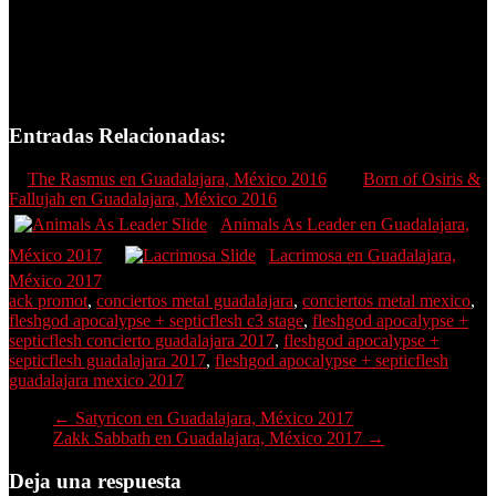
Entradas Relacionadas:
The Rasmus en Guadalajara, México 2016
Born of Osiris &
Fallujah en Guadalajara, México 2016
Animals As Leader en Guadalajara,
México 2017
Lacrimosa en Guadalajara,
México 2017
ack promot
,
conciertos metal guadalajara
,
conciertos metal mexico
,
fleshgod apocalypse + septicflesh c3 stage
,
fleshgod apocalypse +
septicflesh concierto guadalajara 2017
,
fleshgod apocalypse +
septicflesh guadalajara 2017
,
fleshgod apocalypse + septicflesh
guadalajara mexico 2017
←
Satyricon en Guadalajara, México 2017
Zakk Sabbath en Guadalajara, México 2017
→
Deja una respuesta