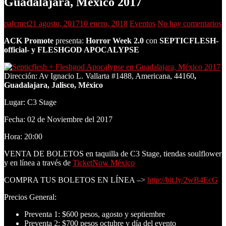
Guadalajara, México 2017
palcmet
21 agosto, 2017
10 enero, 2018
Eventos
No hay comentarios
ACK Promote
presenta:
Horror Week 2.0
con
SEPTICFLESH-
official- y FLESHGOD APOCALYPSE
Dirección: Av Ignacio L. Vallarta #1488, Americana, 44160
,
Guadalajara, Jalisco, México
Lugar: C3 Stage
Fecha: 02 de Noviembre del 2017
Hora: 20:00
VENTA DE BOLETOS en taquilla de C3 Stage, tiendas soulflower
y en línea a través de
TicketNow México
COMPRA TUS BOLETOS EN LÍNEA –>
http://bit.ly/2wB4EcG
Precios General:
Preventa 1: $600 pesos, agosto y septiembre
Preventa 2: $700 pesos octubre y día del evento