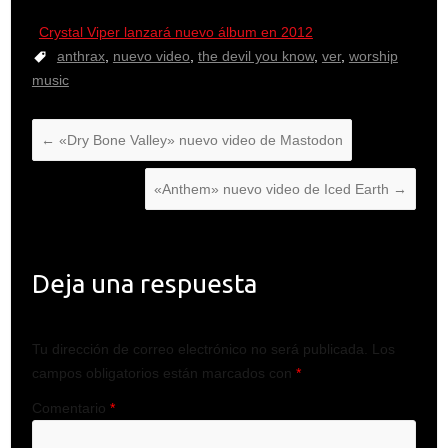
Crystal Viper lanzará nuevo álbum en 2012
anthrax
,
nuevo video
,
the devil you know
,
ver
,
worship
music
←
«Dry Bone Valley» nuevo video de Mastodon
«Anthem» nuevo video de Iced Earth
→
Deja una respuesta
Tu dirección de correo electrónico no será publicada.
Los
campos obligatorios están marcados con
*
Comentario
*