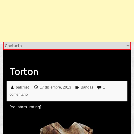
Torton
palcmet
17 diciembre, 2013
Bandas
1
comentario
[ec_stars_rating]