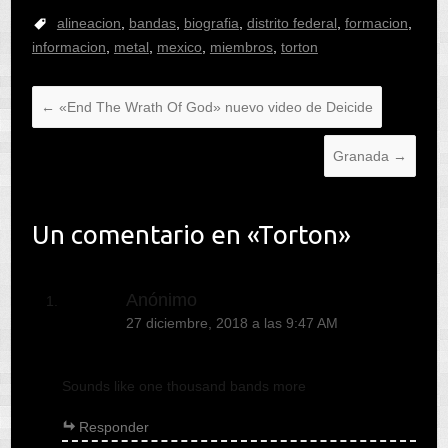
alineacion
,
bandas
,
biografia
,
distrito federal
,
formacion
,
informacion
,
metal
,
mexico
,
miembros
,
torton
←
«End The Wrath Of God» nuevo video de Deicide
Granada
→
Un comentario en «
Torton
»
Anónimo
27 diciembre, 2018 a las 9:47 AM
Sounds like one thousand bands more
Responder