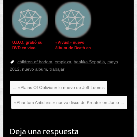
U.D.O. grabó su
«Vivus!» nuevo
DVD en vivo
álbum de Death en
2012
children of bodom
,
empieza
,
henkka Seppälä
,
mayo
2012
,
nuevo album
,
trabajar
←
«Plains Of Oblivion» lo nuevo de Jeff Loomis
«Phantom Antichrist» nuevo disco de Kreator en Junio
→
Deja una respuesta