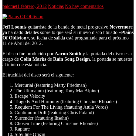
palcmet
1 febrero, 2012
Noticias
No hay comentarios
Jeff Loomis
guitarrista de la banda de metal progresivo
Nevermore
ya ha dado detalles sobre lo que será su nuevo disco titulado «
Plains
Of Oblivion
«, su fecha de salida está programada para el próximo
11 de Abril del 2012.
El disco fue producido por
Aaron Smith
y la portada del disco es a
cargo de
Colin Marks
de
Rain Song Design
, la portada se muestra
al ininio de esta noticia.
El tracklist del disco será el siguiente:
Mercurial (featuring Marty Friedman)
The Ultimatum (featuring Tony MacAlpine)
Escape Velocity
Tragedy And Harmony (featuring Christine Rhoades)
Requiem For The Living (featuring Attila Voros)
Continuum Drift (featuring Chris Poland)
Surrender (featuring Ihsahn)
Chosen Time (featuring Christine Rhoades)
Rapture
Sibylline Origin