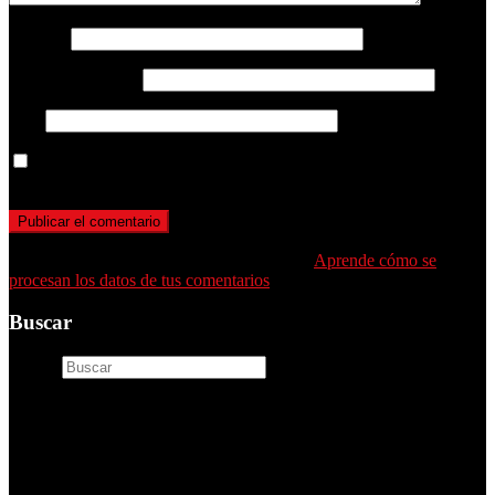
Nombre
Correo electrónico
Web
Guarda mi nombre, correo electrónico y web en este navegador
para la próxima vez que comente.
Este sitio usa Akismet para reducir el spam.
Aprende cómo se
procesan los datos de tus comentarios
.
Buscar
Buscar