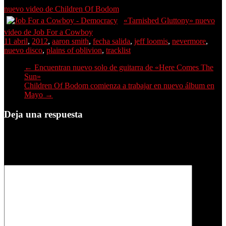
nuevo video de Children Of Bodom
«Tarnished Gluttony» nuevo
video de Job For a Cowboy
11 abril
,
2012
,
aaron smith
,
fecha salida
,
jeff loomis
,
nevermore
,
nuevo disco
,
plains of oblivion
,
tracklist
←
Encuentran nuevo solo de guitarra de «Here Comes The
Sun»
Children Of Bodom comienza a trabajar en nuevo álbum en
Mayo
→
Deja una respuesta
Tu dirección de correo electrónico no será publicada.
Los campos
obligatorios están marcados con
*
Comentario
*