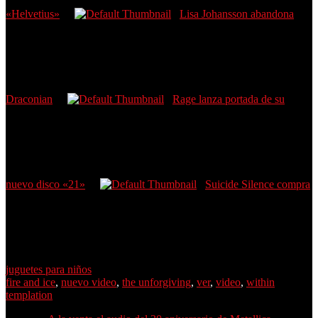
«Helvetius»
Lisa Johansson abandona
Draconian
Rage lanza portada de su
nuevo disco «21»
Suicide Silence compra
juguetes para niños
fire and ice
,
nuevo video
,
the unforgiving
,
ver
,
video
,
within
templation