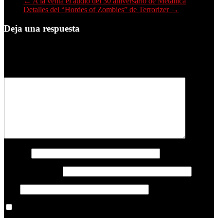
←
A la venta el audio del 30 aniversario de Metallica
Detalles del “Hordes of Zombies” de Terrorizer
→
Deja una respuesta
Tu dirección de correo electrónico no será publicada.
Los campos
obligatorios están marcados con
*
Comentario
*
Nombre
Correo electrónico
Web
Guarda mi nombre, correo electrónico y web en este navegador
para la próxima vez que comente.