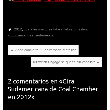
2012
,
coal chamber
,
dez fafara
,
febrero
,
festival
soundwave
,
gira
,
sudamerica
←
Video concierto 30 aniversario Metallica
Killswitch Engage se queda sin vocalista
→
2 comentarios en «
Gira
Sudamericana de Coal Chamber
en 2012
»