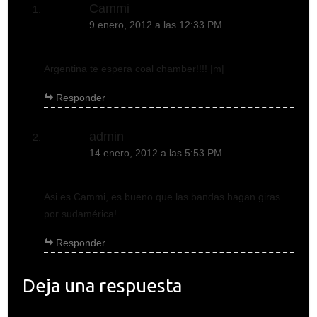
Cammi
9 enero, 2012 a las 12:33 PM
Argentina te espera coal chamber!!!! |m|
Responder
admin
14 enero, 2012 a las 5:53 PM
Asi es Cammi, es bueno que las bandas hagan giras
por sudamérica!
Responder
Deja una respuesta