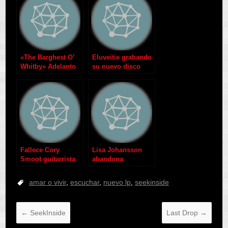
«The Barghest O’
Eluveitie grabando
Whitby» Adelanto
su nuevo disco
de My Dying Bride
«Helvetius»
Fallece Cory
Lisa Johansson
Smoot guitarrista
abandona
de GWAR
Draconian
amar o vivir
,
escuchar
,
nuevo lp
,
seekinside
←
SeekInside
Last Drop
→