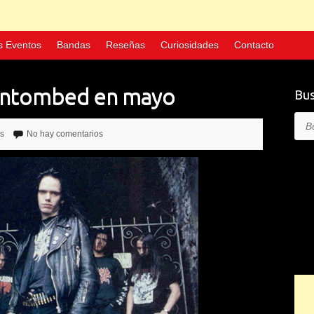
s Eventos
Bandas
Reseñas
Curiosidades
Contacto
 Entombed en mayo
Bus
Bus
as
No hay comentarios