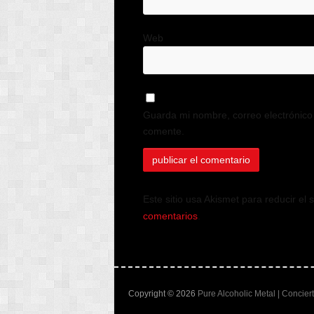
Web
Guarda mi nombre, correo electrónico
comente.
Este sitio usa Akismet para reducir el
comentarios
.
Copyright © 2026
Pure Alcoholic Metal | Concier