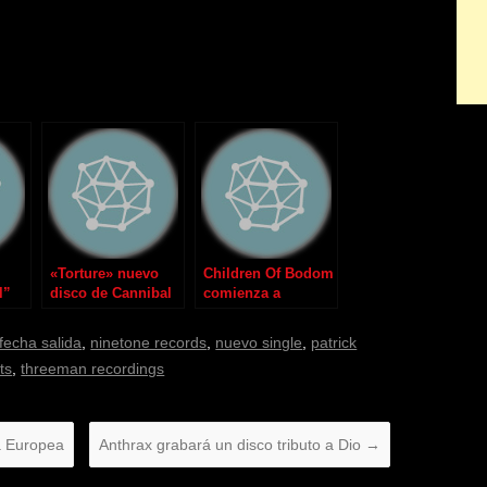
«Torture» nuevo
Children Of Bodom
l”
disco de Cannibal
comienza a
Corpse
trabajar en nuevo
álbum en Mayo
fecha salida
,
ninetone records
,
nuevo single
,
patrick
ts
,
threeman recordings
a Europea
Anthrax grabará un disco tributo a Dio
→