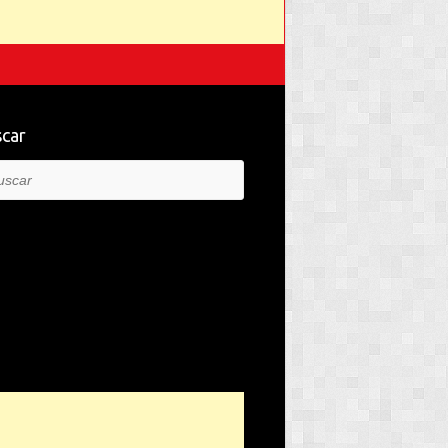
car
car