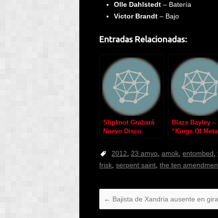
Olle Dahlstedt
– Batería
Victor Brandt
– Bajo
Entradas Relacionadas:
Slipknot Grabará
Blaze Bayley –
Nuevo Disco
“Kings Of Meta
en 2012
2012
,
23 amyo
,
amok
,
entombed
,
frisk
,
serpent saint
,
the ten amendmen
←
Bajista de Xandria ausente en gir