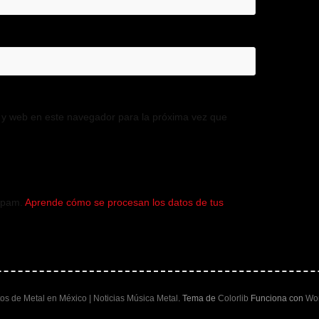
 y web en este navegador para la próxima vez que
 spam.
Aprende cómo se procesan los datos de tus
tos de Metal en México | Noticias Música Metal
. Tema de
Colorlib
Funciona con
Wo