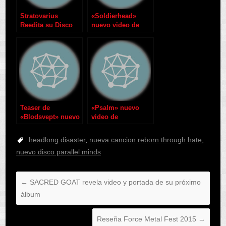
Stratovarius
«Soldierhead»
Reedita su Disco
nuevo video de
«Intermission»
Newsted
Teaser de
«Psalm» nuevo
«Blodsvept» nuevo
video de
disco de Finntroll
Apocalyptica
headlong disaster
,
nueva cancion reborn through hate
,
nuevo disco parallel minds
←
SACRED GOAT revela video y portada de su próximo
álbum
Reseña Force Metal Fest 2015
→