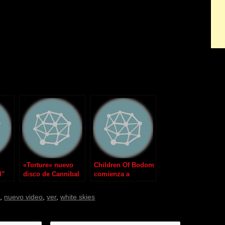
«Torture» nuevo
Children Of Bodom
l”
disco de Cannibal
comienza a
Corpse
trabajar en nuevo
álbum en Mayo
o
,
nuevo video
,
ver
,
white skies