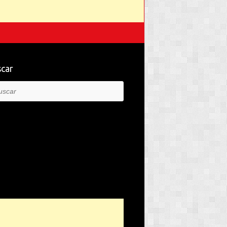
car
car