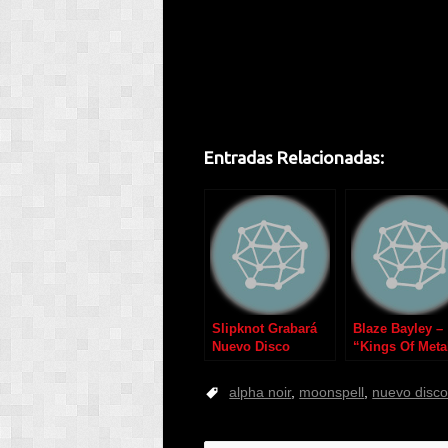
Entradas Relacionadas:
Slipknot Grabará
Blaze Bayley –
Nuevo Disco
“Kings Of Meta
en 2012
alpha noir
,
moonspell
,
nuevo disc