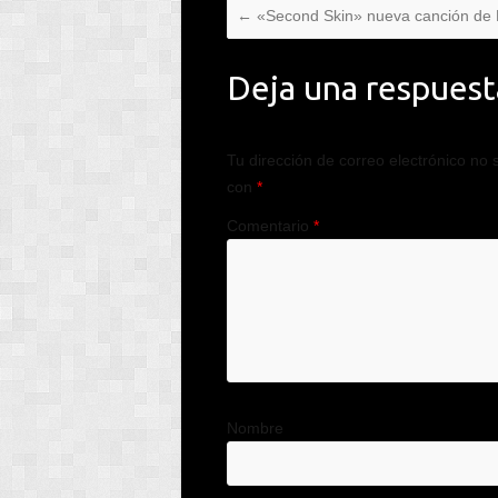
←
«Second Skin» nueva canción de 
Deja una respuest
Tu dirección de correo electrónico no 
con
*
Comentario
*
Nombre