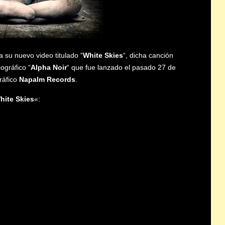
a su nuevo video titulado “
White Skies
“, dicha canción
cográfico “
Alpha Noir
“ que fue lanzado el pasado 27 de
gráfico
Napalm Records
.
hite Skies
«: