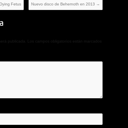
Dying Fetus
Nuevo disco de Behemoth en 2013
→
a
será publicada.
Los campos obligatorios están marcados