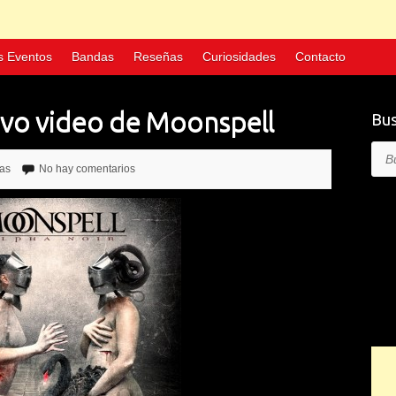
s Eventos
Bandas
Reseñas
Curiosidades
Contacto
evo video de Moonspell
Bus
Bus
ias
No hay comentarios