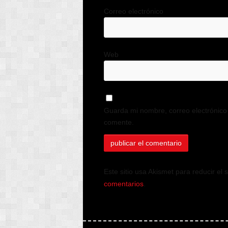
Correo electrónico
Web
Guarda mi nombre, correo electrónico
comente.
Este sitio usa Akismet para reducir el
comentarios
.