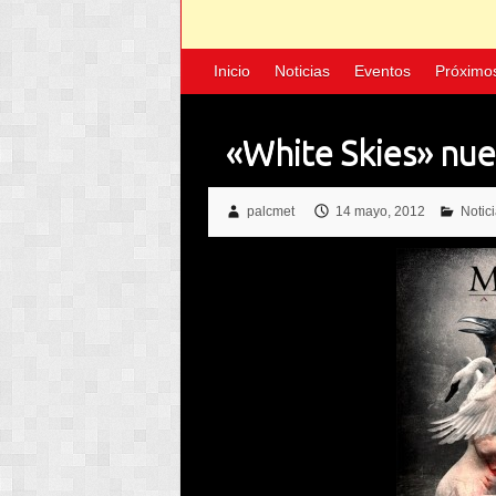
Inicio
Noticias
Eventos
Próximo
«White Skies» nu
palcmet
14 mayo, 2012
Notic